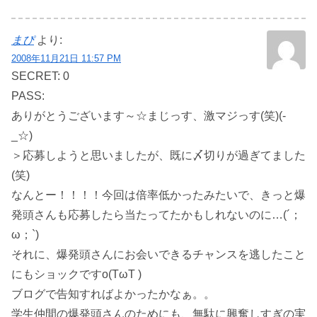
まぴ
より:
2008年11月21日 11:57 PM
SECRET: 0
PASS:
ありがとうございます～☆まじっす、激マジっす(笑)(-
_☆)
＞応募しようと思いましたが、既に〆切りが過ぎてました
(笑)
なんとー！！！！今回は倍率低かったみたいで、きっと爆
発頭さんも応募したら当たってたかもしれないのに…(´；
ω；`)
それに、爆発頭さんにお会いできるチャンスを逃したこと
にもショックですo(TωT )
ブログで告知すればよかったかなぁ。。
学生仲間の爆発頭さんのためにも、無駄に興奮しすぎの実