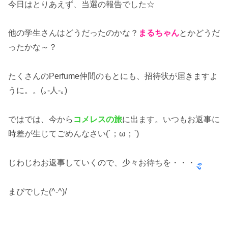
今日はとりあえず、当選の報告でした☆
他の学生さんはどうだったのかな？
まるちゃん
とかどうだ
ったかな～？
たくさんのPerfume仲間のもとにも、招待状が届きますよ
うに。。(｡-人-｡)
ではでは、今から
コメレスの旅
に出ます。いつもお返事に
時差が生じてごめんなさい(´；ω；`)
じわじわお返事していくので、少々お待ちを・・・
まぴでした(^-^)/