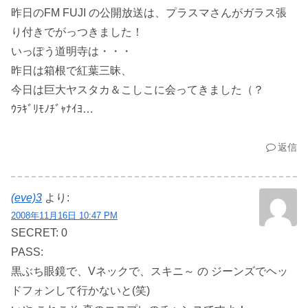
昨日のFM FUJI の公開放送は、プラスマさんがガラス張
り付きでがっつきました！
いっぽう道明寺は・・・
昨日は箱根で紅葉三昧、
今日は巨大ヤスタカ＆こしこに会ってきました（？
ｳﾗｷﾞﾘﾓﾉﾁﾞｬﾅｲﾖ…
返信
(eve)3
より:
2008年11月16日 10:47 PM
SECRET: 0
PASS:
黒ぶち眼鏡で、Vネックで、スキニ～ の ジーンズでヘッ
ドフォンして行かないと(笑)