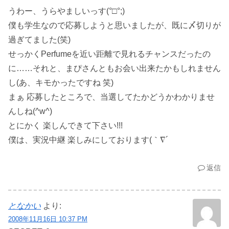
うわー、うらやましいっす(°□°;)
僕も学生なので応募しようと思いましたが、既に〆切りが
過ぎてました(笑)
せっかくPerfumeを近い距離で見れるチャンスだったの
に……それと、まぴさんともお会い出来たかもしれません
し(あ、キモかったですね 笑)
まぁ 応募したところで、当選してたかどうかわかりませ
んしね(^w^)
とにかく 楽しんできて下さい!!!
僕は、実況中継 楽しみにしております(｀∇´ゞ
返信
となかい
より:
2008年11月16日 10:37 PM