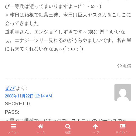
ぴ一等兵は逝ってまいりますよ～(*｀・ω・)ゞ
＞昨日は箱根で紅葉三昧、今日は巨大ヤスタカ＆こしこに
会ってきました
道明寺さん、エンジョイしすぎです～(笑)( ´艸｀)いいな
ぁ。エナジーツリー見れるのがうらやましいです。名古屋
にも来てくれないかなぁ～(´；ω；`)
返信
まぴ
より:
2008年11月22日 12:14 AM
SECRET: 0
PASS:
＞黒ぶち眼鏡で、Vネックで、スキニ～ の ジーンズでヘ
ッドフォンして行かないと(笑)
メニュー
ホーム
検索
トップ
サイドバー