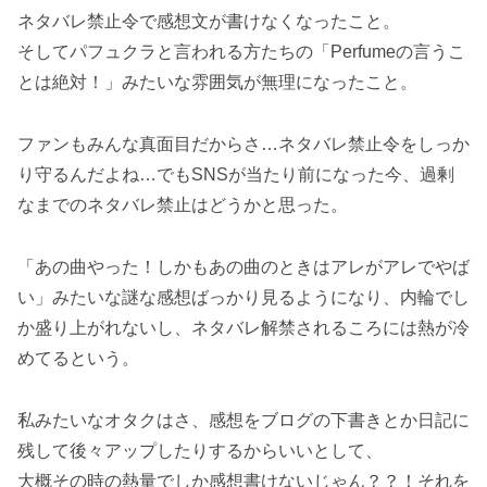
ネタバレ禁止令で感想文が書けなくなったこと。
そしてパフュクラと言われる方たちの「Perfumeの言うこ
とは絶対！」みたいな雰囲気が無理になったこと。
ファンもみんな真面目だからさ…ネタバレ禁止令をしっか
り守るんだよね…でもSNSが当たり前になった今、過剰
なまでのネタバレ禁止はどうかと思った。
「あの曲やった！しかもあの曲のときはアレがアレでやば
い」みたいな謎な感想ばっかり見るようになり、内輪でし
か盛り上がれないし、ネタバレ解禁されるころには熱が冷
めてるという。
私みたいなオタクはさ、感想をブログの下書きとか日記に
残して後々アップしたりするからいいとして、
大概その時の熱量でしか感想書けないじゃん？？！それを