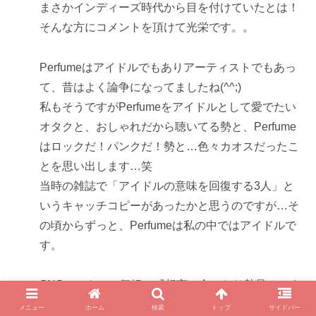
まさかインディーズ時代から目を付けていたとは！
そんな方にコメントを頂けて光栄です。。
Perfumeはアイドルでもありアーティストでもあっ
て、昔はよく論争になってましたね(^^;)
私もそうですがPerfumeをアイドルとして愛でたい
オタクと、おしゃれだから聴いてる勢と、Perfume
はロックだ！パンクだ！勢と…色々カオスだったこ
とを思い出します…笑
当時の雑誌で「アイドルの意味を回復する3人」と
いうキャッチコピーがあったかと思うのですが…そ
の頃からずっと、Perfumeは私の中ではアイドルで
す。
SNSで、もっと気軽に感想言い合ったり熱量そのま
ま吐き出したいですよね〜。
メニュー
ホーム
検索
トップ
サイドバー