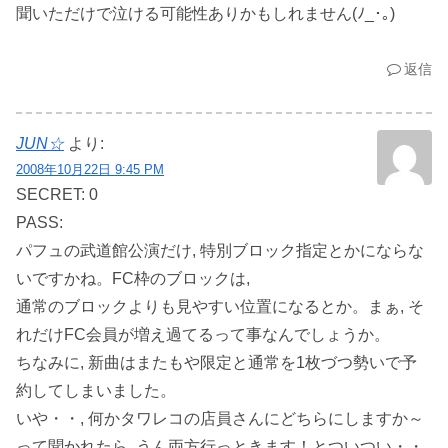
聞いただけで泣ける可能性ありかもしれません(ﾉ_･｡)
返信
JUN☆
より:
2008年10月22日 9:45 PM
SECRET: 0
PASS:
パフュの武道館公演だけ, 特別ブロック指定とかにならな
いですかね。FC枠のブロックは,
通常のブロックよりも見やすい位置になるとか。まぁ, そ
れだけFC会員が増え過てるって事なんでしょうか。
ちなみに, 新曲はまたもや限定と通常を1枚づつ勢いで予
約してしまいました。
いや・・, 何かタワレコの店員さんにどちらにしますか～
って聞かれたら, うん両方行っときます！とついつい・・