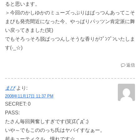
ると思います。
＞今回のかしゆかのミューズっぷりはぱっつんあってこそ
まぴも発売間近になった今、やっぱりパッツン肯定派に舞
い戻ってきました(笑)
でもそろっそろ脱ぱっつんしそうな香りがﾌﾟﾝﾌﾟﾝいたしま
す(-_☆)
返信
まぴ
より:
2008年11月17日 11:37 PM
SECRET: 0
PASS:
たさん毎回興奮しすぎです(笑)Σ(ﾟдﾟ;)
いや～でもこののっち氏はヤバイすなぁー。
超キューティクル。憧れです☆