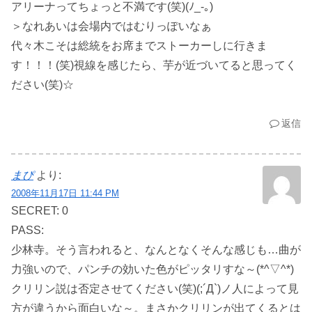
アリーナってちょっと不満です(笑)(ﾉ_-｡)
＞なれあいは会場内ではむりっぽいなぁ
代々木こそは総統をお席までストーカーしに行きま
す！！！(笑)視線を感じたら、芋が近づいてると思ってく
ださい(笑)☆
返信
まぴ
より:
2008年11月17日 11:44 PM
SECRET: 0
PASS:
少林寺。そう言われると、なんとなくそんな感じも…曲が
力強いので、パンチの効いた色がピッタリすな～(*^▽^*)
クリリン説は否定させてください(笑)(;´Д`)ノ人によって見
方が違うから面白いな～。まさかクリリンが出てくるとは