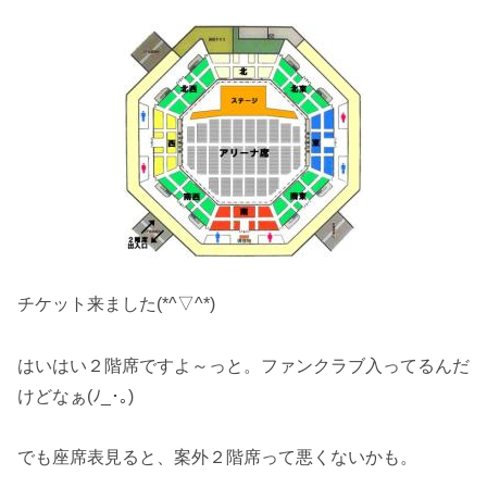
チケット来ました(*^▽^*)
はいはい２階席ですよ～っと。ファンクラブ入ってるんだ
けどなぁ(ﾉ_･｡)
でも座席表見ると、案外２階席って悪くないかも。