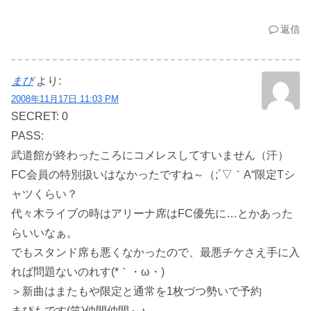
返信
まぴ
より:
2008年11月17日 11:03 PM
SECRET: 0
PASS:
武道館が終わったころにコメレスしてすいません（汗）
FC会員の特別扱いはなかったですね～（;´▽｀A“限定Tシ
ャツくらい？
代々木ライブの時はアリーナ席はFC優先に…とかあった
らいいなぁ。
でもスタンド席も悪くなかったので、最悪チケさえ手に入
れば問題ないのれす(*｀・ω・)ゞ
＞新曲はまたもや限定と通常を1枚づつ勢いで予約
まぴもです(笑)仲間仲間～♪