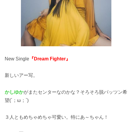
New Single
『Dream Fighter』
新しいアー写。
かしゆか
がまたセンターなのかな？そろそろ脱パッツン希
望(´；ω；`)
３人ともめちゃめちゃ可愛い。特にあ～ちゃん！