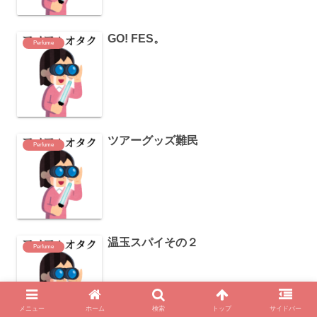
GO! FES。
Perfume
ツアーグッズ難民
Perfume
温玉スパイその２
Perfume
メニュー
ホーム
検索
トップ
サイドバー