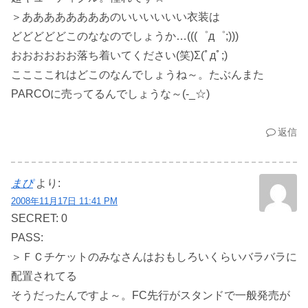
＞ああああああああのいいいいいい衣装は
どどどどどこのななのでしょうか…(((゜д゜;)))
おおおおおお落ち着いてください(笑)Σ(ﾟдﾟ;)
ここここれはどこのなんでしょうね～。たぶんまた
PARCOに売ってるんでしょうな～(-_☆)
返信
まぴ
より:
2008年11月17日 11:41 PM
SECRET: 0
PASS:
＞ＦＣチケットのみなさんはおもしろいくらいバラバラに
配置されてる
そうだったんですよ～。FC先行がスタンドで一般発売が