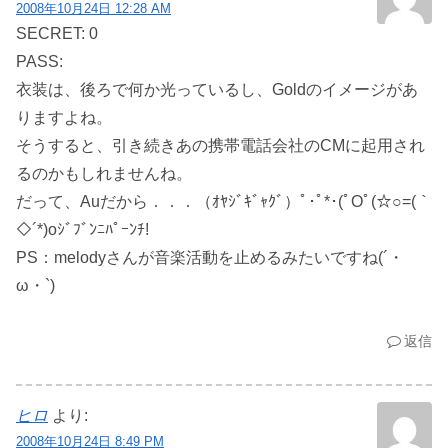
2008年10月24日 12:28 AM
SECRET: 0
PASS:
衣装は、後ろで何か光っているし、Goldのイメージがあ
りますよね。
そうすると、引き続きあの携帯電話会社のCMに起用され
るのかもしれませんね。
だって、Auだから．．．（ｵﾔｼﾞｷﾞｬｸﾞ）ﾟ･ﾟ*･(ﾟOﾟ(☆○=(｀
◇´*)oｼﾞﾌﾞﾝﾆﾊﾟｰﾝﾁ!
PS：melodyさんが音楽活動を止めるみたいですね(´・
ω・`)
返信
ヒロ
より:
2008年10月24日 8:49 PM