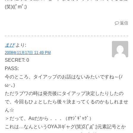
(笑)((ﾟmﾟ;)
返信
まぴ
より:
2008年11月17日 11:49 PM
SECRET: 0
PASS:
今のところ、タイアップのお話はないみたいですね～(ﾉ
ω･､)
ただラブワの時は発売後にタイアップ決定したりしたの
で、今回もひょとしたら後々決まってくるのかもしれませ
ん☆
＞だって、Auだから．．．（ｵﾔｼﾞｷﾞｬｸﾞ）
これは…なんというOYAJIギャグ(笑)Σ(ﾟдﾟ;)元素記号とか