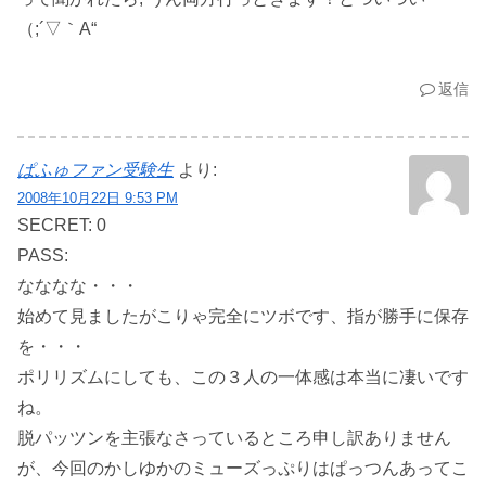
（;´▽｀A“
返信
ぱふゅファン受験生
より:
2008年10月22日 9:53 PM
SECRET: 0
PASS:
なななな・・・
始めて見ましたがこりゃ完全にツボです、指が勝手に保存
を・・・
ポリリズムにしても、この３人の一体感は本当に凄いです
ね。
脱パッツンを主張なさっているところ申し訳ありません
が、今回のかしゆかのミューズっぷりはぱっつんあってこ