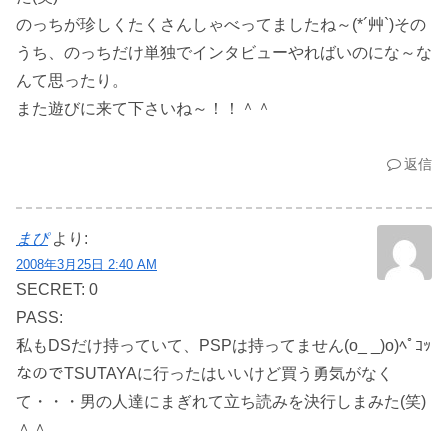
のっちが珍しくたくさんしゃべってましたね～(*´艸`)その
うち、のっちだけ単独でインタビューやればいのにな～な
んて思ったり。
また遊びに来て下さいね～！！＾＾
返信
まぴ
より:
2008年3月25日 2:40 AM
SECRET: 0
PASS:
私もDSだけ持っていて、PSPは持ってません(o_ _)o)ﾍﾟｺｯ
なのでTSUTAYAに行ったはいいけど買う勇気がなく
て・・・男の人達にまぎれて立ち読みを決行しまみた(笑)
＾＾