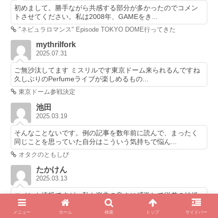
初めまして。勝手ながら共感する部分が多かったのでコメン
トさせてください。私は2008年、GAMEをき...
"ネビュラロマンス" Episode TOKYO DOME行ってきた
mythrilfork
2025.07.31
ご無沙汰してます ミスリルです東京ドーム来られるんですね
久しぶりのPerfumeライブが楽しめるもの...
東京ドーム参戦決定
池田
2025.03.19
そんなことないです。例の記事を数年前に読んで、まったく
同じことを思っていた自分はこういう気持ちで悩ん...
オタクのともしび
たかけん
2025.03.13
コメント連投ですが、私も楽曲の良さに感激して従弟の結婚
式のお祝いに、こんなＰＶを作ってしまいました。...
メニュー
ホーム
検索
トップ
サイドバー
無限未来