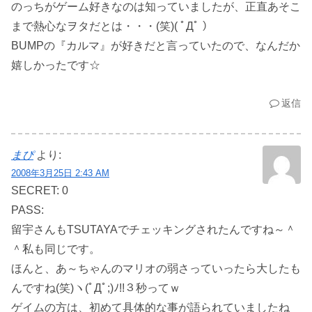
のっちがゲーム好きなのは知っていましたが、正直あそこ
まで熱心なヲタだとは・・・(笑)( ﾟДﾟ ）
BUMPの『カルマ』が好きだと言っていたので、なんだか
嬉しかったです☆
返信
まぴ
より:
2008年3月25日 2:43 AM
SECRET: 0
PASS:
留宇さんもTSUTAYAでチェッキングされたんですね～＾
＾私も同じです。
ほんと、あ～ちゃんのマリオの弱さっていったら大したも
んですね(笑)ヽ(ﾟДﾟ;)ﾉ!!３秒ってｗ
ゲイムの方は、初めて具体的な事が語られていましたね