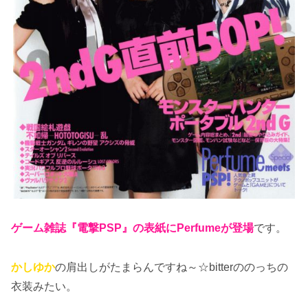
ゲーム雑誌『電撃PSP』の表紙にPerfumeが登場
です。
かしゆか
の肩出しがたまらんですね～☆bitterののっちの
衣装みたい。