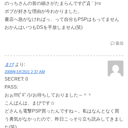
のっちさんの首の細さがたまらんです(*´Д｀)=з
ボブが好きな理由が今わかりました。
書店へ急がなければっ、って自分もPSPはもってません
おかんはいつもDSを手放しません(笑)
返信
まぴ
より:
2008年3月25日 2:37 AM
SECRET: 0
PASS:
おぉ!!!!(ﾟﾛﾟﾉ)ﾉお待ちしておりました～＾＾
こんばんは、まぴです☆
どさんも電撃PSP買ったんですね～。私はなんとなく買
う勇気がなかったので、昨日こっそり立ち読みしてきまし
た(笑)