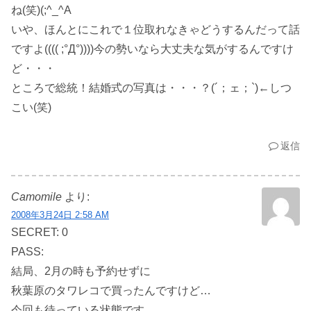
ね(笑)(;^_^A
いや、ほんとにこれで１位取れなきゃどうするんだって話
ですよ(((( ;°Д°))))今の勢いなら大丈夫な気がするんですけ
ど・・・
ところで総統！結婚式の写真は・・・？(´；ェ；`)←しつ
こい(笑)
返信
Camomile
より:
2008年3月24日 2:58 AM
SECRET: 0
PASS:
結局、2月の時も予約せずに
秋葉原のタワレコで買ったんですけど…
今回も待っている状態です。