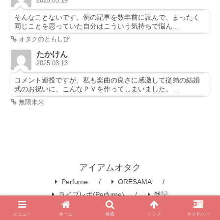
2025.03.19
そんなことないです。例の記事を数年前に読んで、まったく
同じことを思っていた自分はこういう気持ちで悩ん...
オタクのともしび
たかけん
2025.03.13
コメント連投ですが、私も楽曲の良さに感激して従弟の結婚
式のお祝いに、こんなＰＶを作ってしまいました。...
無限未来
アイアムオタク
Perfume
ORESAMA
ライブレポ(Perfume)
雑記
© 2008 アイアムオタク.
メニュー
ホーム
検索
トップ
サイドバー