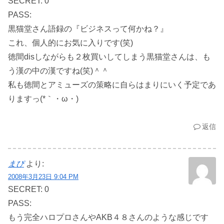
SECRET: 0
PASS:
黒猫堂さん語録の『ビジネスって何かね？』
これ、個人的にお気に入りです(笑)
徳間disしながらも２枚買いしてしまう黒猫堂さんは、も
う漢の中の漢ですね(笑)＾＾
私も徳間とアミューズの策略に自らはまりにいく予定であ
りますっ(*｀・ω・)ゞ
返信
まぴ
より:
2008年3月23日 9:04 PM
SECRET: 0
PASS:
もう完全ハロプロさんやAKB４８さんのような感じです