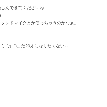
楽しんできてくださいね！
)
スタンドマイクとか使っちゃうのかなぁ。
;゜д゜)まだ20才になりたくない～