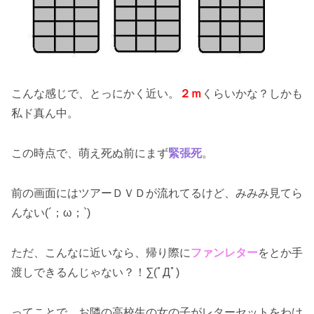
こんな感じで、とっにかく近い。
２ｍ
くらいかな？しかも
私ド真ん中。
この時点で、萌え死ぬ前にまず
緊張死
。
前の画面にはツアーＤＶＤが流れてるけど、みみみ見てら
んない(´；ω；`)
ただ、こんなに近いなら、帰り際に
ファンレター
をとか手
渡しできるんじゃない？！∑(ﾟДﾟ)
ってことで、お隣の高校生の女の子がレターセットをわけ