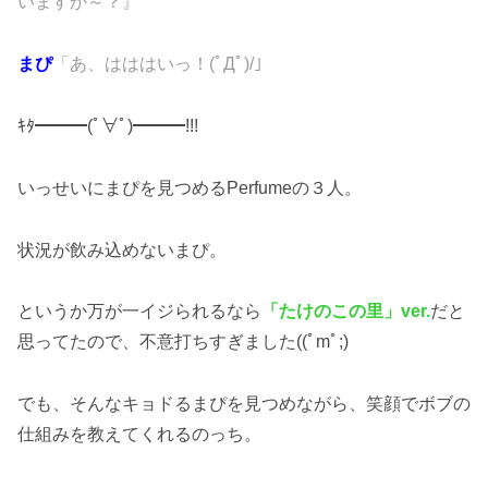
いますか～？』
まぴ
「あ、はははいっ！(ﾟДﾟ)/」
ｷﾀ━━━(ﾟ∀ﾟ)━━━!!!
いっせいにまぴを見つめるPerfumeの３人。
状況が飲み込めないまぴ。
というか万が一イジられるなら
「たけのこの里」ver.
だと
思ってたので、不意打ちすぎました((ﾟmﾟ;)
でも、そんなキョドるまぴを見つめながら、笑顔でボブの
仕組みを教えてくれるのっち。