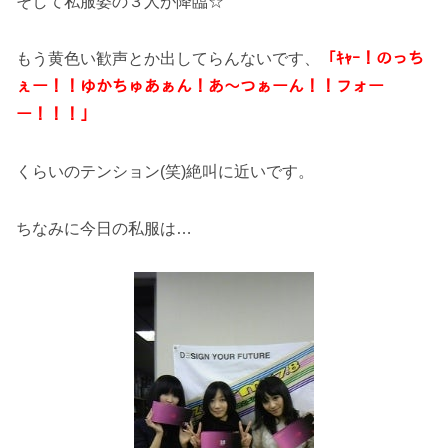
そして私服姿の３人が降臨☆
もう黄色い歓声とか出してらんないです、
「ｷｬｰ！のっち
ぇー！！ゆかちゅあぁん！あ～つぁーん！！フォー
ー！！！」
くらいのテンション(笑)絶叫に近いです。
ちなみに今日の私服は…