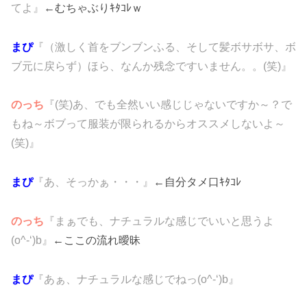
てよ』
←むちゃぶりｷﾀｺﾚｗ
まぴ
『（激しく首をブンブンふる、そして髪ボサボサ、ボ
ブ元に戻らず）ほら、なんか残念ですいません。。(笑)』
のっち
『(笑)あ、でも全然いい感じじゃないですか～？で
もね～ボブって服装が限られるからオススメしないよ～
(笑)』
まぴ
『あ、そっかぁ・・・』
←自分タメ口ｷﾀｺﾚ
のっち
『まぁでも、ナチュラルな感じでいいと思うよ
(o^-‘)b』
←ここの流れ曖昧
まぴ
『あぁ、ナチュラルな感じでねっ(o^-‘)b』