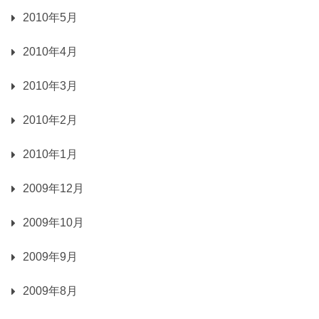
2010年5月
2010年4月
2010年3月
2010年2月
2010年1月
2009年12月
2009年10月
2009年9月
2009年8月