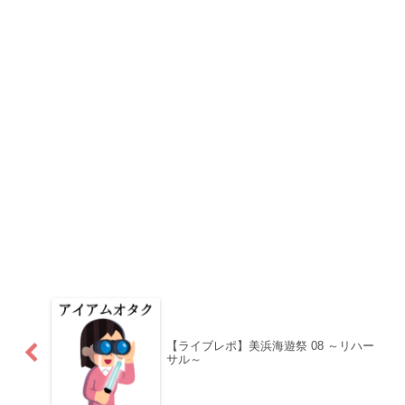
【ライブレポ】美浜海遊祭 08 ～リハー
サル～