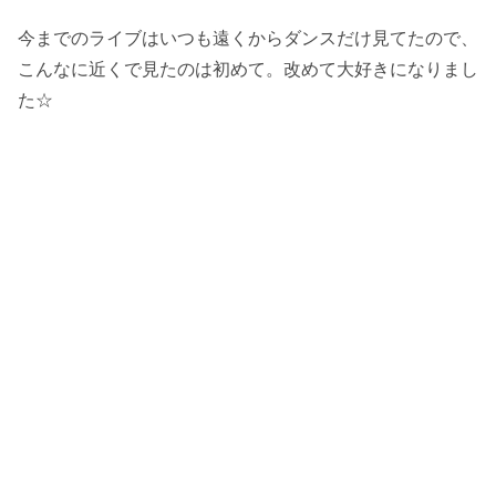
今までのライブはいつも遠くからダンスだけ見てたので、
こんなに近くで見たのは初めて。改めて大好きになりまし
た☆