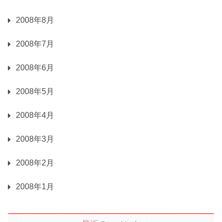
2008年8月
2008年7月
2008年6月
2008年5月
2008年4月
2008年3月
2008年2月
2008年1月