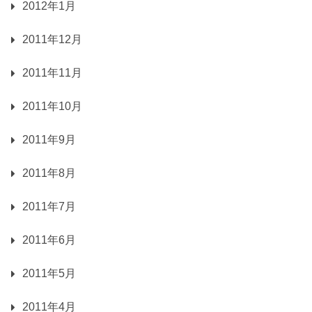
2012年1月
2011年12月
2011年11月
2011年10月
2011年9月
2011年8月
2011年7月
2011年6月
2011年5月
2011年4月