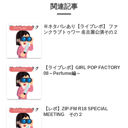
関連記事
※ネタバレあり【ライブレポ】 ファ
ライブレポ(Perfume)
ンクラブトゥワー 名古屋公演その２
【ライブレポ】GIRL POP FACTORY
ライブレポ(Perfume)
08～Perfume編～
【レポ】ZIP-FM R18 SPECIAL
ライブレポ(Perfume)
MEETING その２