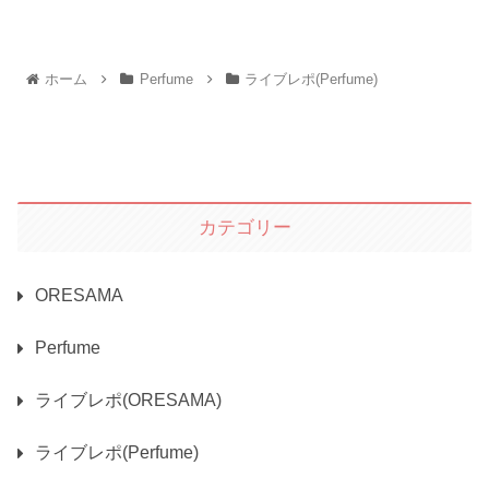
ホーム
Perfume
ライブレポ(Perfume)
カテゴリー
ORESAMA
Perfume
ライブレポ(ORESAMA)
ライブレポ(Perfume)