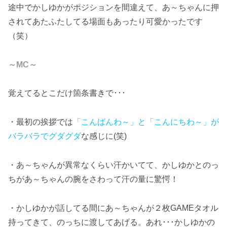
途中でかしゆかがポジションを間違えて、あ～ちゃんに押
されてあたふたしてる場面もあったり可愛かったです
（笑）
～MC～
覚えてるとこだけ箇条書きで･･･
・最初の挨拶では
「こんばんわ～」と「こんにちわ～」が
バラバラでグダグダ
な感じに(笑)
・あ～ちゃんが異常なくらい汗かいてて、かしゆかとのっ
ちがあ～ちゃんの腕をさわって汗の量に驚愕！
・かしゆかが話してる間にあ～ちゃんが２枚GAMEタオル
持ってきて、のっちに渡してあげる。あれ･･･かしゆかの