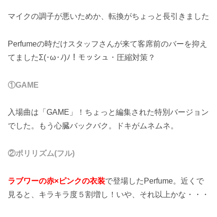
マイクの調子が悪いためか、転換がちょっと長引きました
Perfumeの時だけスタッフさんが来て客席前のバーを抑え
てましたΣ(･ω･ﾉ)ﾉ！モッシュ・圧縮対策？
①GAME
入場曲は「GAME」！ちょっと編集された特別バージョン
でした。もう心臓バックバク。ドキがムネムネ。
②ポリリズム(フル)
ラブワーの赤×ピンクの衣装
で登場したPerfume。近くで
見ると、キラキラ度５割増し！いや、それ以上かな・・・