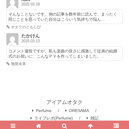
2025.03.19
そんなことないです。例の記事を数年前に読んで、まったく
同じことを思っていた自分はこういう気持ちで悩ん...
オタクのともしび
たかけん
2025.03.13
コメント連投ですが、私も楽曲の良さに感激して従弟の結婚
式のお祝いに、こんなＰＶを作ってしまいました。...
無限未来
アイアムオタク
Perfume
ORESAMA
ライブレポ(Perfume)
雑記
© 2008 アイアムオタク.