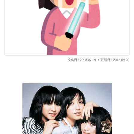
2008.07.29
2018.09.20