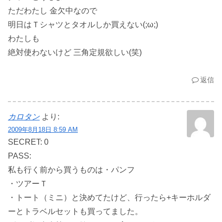
ただわたし 金欠中なので
明日はＴシャツとタオルしか買えない(;ω;)
わたしも
絶対使わないけど 三角定規欲しい(笑)
返信
カロタン
より:
2009年8月18日 8:59 AM
SECRET: 0
PASS:
私も行く前から買うものは・パンフ
・ツアーＴ
・トート（ミニ）と決めてたけど、行ったら+キーホルダ
ーとトラベルセットも買ってました。