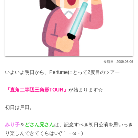
2009.08.06
いよいよ明日から、Perfumeにとって2度目のツアー
『直角二等辺三角形TOUR』
が始まります☆
初日は戸田。
みり子
＆
どさん兄さん
は、記念すべき初日公演を思いっき
り楽しんできてくらはい(*｀・ω・)ゞ