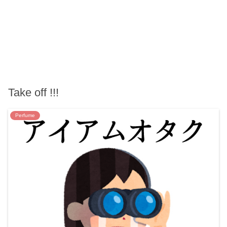
Take off !!!
Perfume