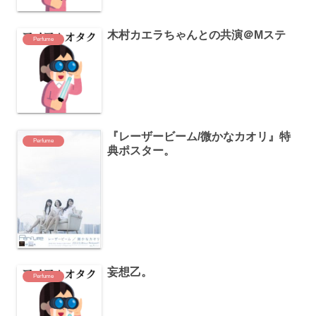
木村カエラちゃんとの共演＠Mステ
Perfume
『レーザービーム/微かなカオリ』特
Perfume
典ポスター。
妄想乙。
Perfume