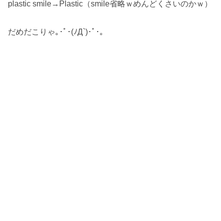
plastic smile→Plastic（smile省略ｗめんどくさいのかｗ）
だめだこりゃ｡･ﾟ･(ﾉД`)･ﾟ･｡