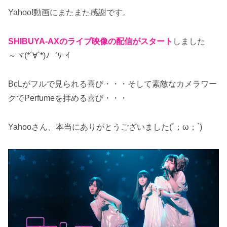
Yahoo!動画にまたまた感謝です。
SHIBUYA-AXのライブ映像の配信がスタート
しました
～ヾ(*´∀`*)ﾉ゛ﾜｰｲ
BcLがフルで見られる喜び・・・そして素敵なカメラワー
クでPerfumeを拝める喜び・・・
Yahooさん、本当にありがとうございました(´；ω；`)