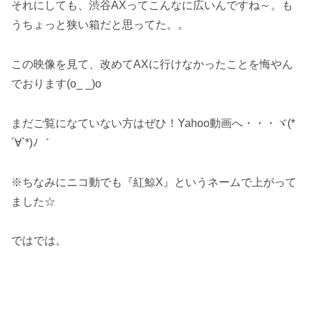
それにしても、渋谷AXってこんなに広いんですね～。も
うちょっと狭い箱だと思ってた。。
この映像を見て、改めてAXに行けなかったことを悔やん
でおります(o_ _)o
まだご覧になていない方はぜひ！Yahoo動画へ・・・ヾ(*
´∀`*)ﾉ゛
※ちなみにニコ動でも『紅鯨X』というネームで上がって
ました☆
ではでは。