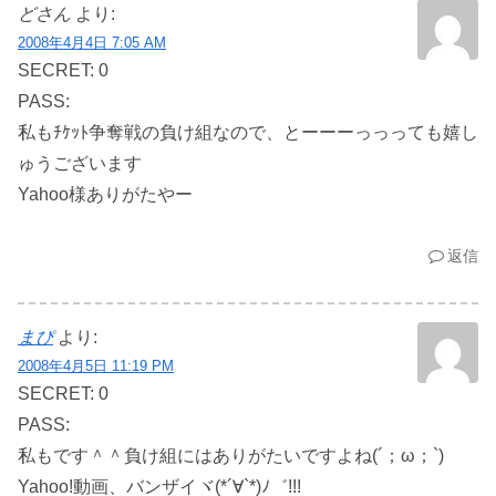
どさん
より:
2008年4月4日 7:05 AM
SECRET: 0
PASS:
私もﾁｹｯﾄ争奪戦の負け組なので、とーーーっっっても嬉し
ゅうございます
Yahoo様ありがたやー
返信
まぴ
より:
2008年4月5日 11:19 PM
SECRET: 0
PASS:
私もです＾＾負け組にはありがたいですよね(´；ω；`)
Yahoo!動画、バンザイヾ(*´∀`*)ﾉ゛!!!