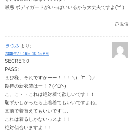
最悪 ボディガードがいっぱいいるから大丈夫ですよ(^^;)
返信
ラウル
より:
2008年7月16日 10:45 PM
SECRET: 0
PASS:
まぴ様、それですかーー！！！＼(゜□゜)／
期待の新衣装はー！？(-^□^-)
こ、こ・・これは絶対着て欲しいです！！
恥ずかしかったら上着着てもいいですよね。
直前で着替えてもいいですし、
これは着るしかないっスよ！！
絶対似合いますよ！！