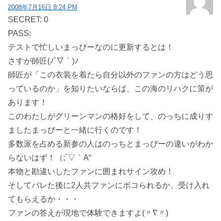
2008年7月16日 8:24 PM
SECRET: 0
PASS:
テストで忙しいまっぴーなのに更新するとは！
さすが師匠(ﾉ´▽｀)ﾉ
師匠が「この衣装を着たら自分以外のファンの方はどう思
っているのか」を知りたいならば、この海のリハクに策が
あります！
このわたしがグリーンマンの格好をして、のっちに成りす
ましたまっぴーと一緒に行くのです！
多数派を占める新参の人はのっちとまっぴーの違いがわか
らないはず！（;´▽｀A“
本物と勘違いしたファンに囲まれサイン攻め！
そしてバレた後に2人共ファンにボコられるか、受け入れ
てもらえるか・・・
ファンの答えが現地で体験できますよ(〃∇〃)