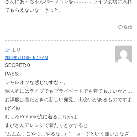
さんにあ～ちゃんバージョンを…………ライブ会場に入れ
てもらえないな、きっと。
返信
た
より:
2008年7月16日 5:49 AM
SECRET: 0
PASS:
シャレオツな感じですな～。
個人的にはライブでもプライベートでも着てもよいかと…
お洋服は着たときに新しい発見、出会いがあるものですよ
o(^-^)o
むしろPerfume流に着るよりかは
まぴさんアレンジで着たりとかすると
“ムムム…こやつ…やるな…(｀・ω・´)”という熱いまなざ