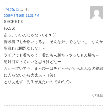
小須田塁
より:
2008年7月16日 11:31 PM
SECRET: 0
PASS:
あっ、いいんじゃな～い(･∀･)/
普段着でも全然いけるよ、そんな派手でもないし、なんか
羽織れば問題なしなし～
ライブでも着ちゃう、着たもん勝ち～やったもん勝ち～
絶対目立っていいと思うけどなー
万が一浮いても、まっぴーはチビっ子だからみんなの視線
に入らないから大丈夫～（笑）
とりあえず、先生が見たいのです(^_^)v
返信