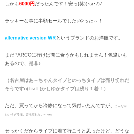
しかも
6000円
だったんです！安っ(笑)(･ω･ﾉ)ﾉ
ラッキーな事に半額セールでした♪やった～！
alternative version WR
というブランドのお洋服です。
まだPARCOに行けば間に合うかもしれません！色違いも
あるので、是非♪
（名古屋はあ～ちゃんタイプとのっちタイプは売り切れだ
そうですo(TωT )かしゆかタイプは残り１着！）
ただ、買ってから冷静になって気付いたんですが、
こんなか
わいすぎる服、普段着れない･･･orz
せっかくだからライブに着て行こうと思ったけど、どうな