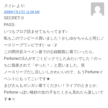
スミレ
より:
2008年7月17日 11:09 AM
SECRET: 0
PASS:
いつもブログ読ませてもらってます♪
私もこのワンピース買いました！かしゆかちゃんと同じノ
ースリーブワンピです(・ω・)/
この間渋谷スペイン坂での公録観覧に着ていったら、
Perfumeの3人がすごくビックリしたみたいでした！のっ
ちに指差されて「やった！」と思いました。笑
ノースリーブだし涼しいしかわいいので、もうPerfumeイ
ベントにもってこいです★
まぴさんもガンガン着てください！ライブのときとか、
Perfumeっぽい格好の女の子をたくさん見れたら楽しいで
す★☆