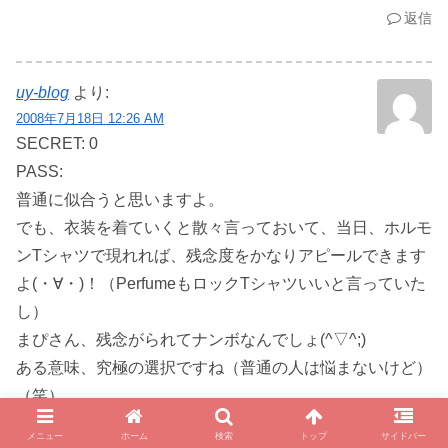
返信
uy-blog
より:
2008年7月18日 12:26 AM
SECRET: 0
PASS:
普通に似合うと思いますよ。
でも、衣装を着ていくと散々言っておいて、当日、ホルモ
ンTシャツで現れれば、残念度をかなりアピールできます
よ(・∀・)！（PerfumeもロックTシャツいいと言っていた
し）
まぴさん、残念がられてナンボなんでしょ(^▽^;)
ある意味、究極の選択ですね（普通の人は悩まないけど）
（笑）
いずれにしても、まぴさんは一応女の子だし、ネット上で
メニュー
ホーム
検索
トップ
サイドバー