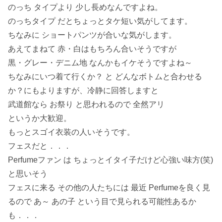
のっち タイプより 少し長めなんですよね。
のっちタイプ だとちょっとタケ短い気がしてます。
ちなみに ショートパンツが合いな気がします。
あえてまねて 赤・白はもちろん合いそうですが
黒・グレー・デニム地 なんかもイケそうですよね～
ちなみにいつ着て行くか？ と どんなボトムと合わせる
か？にもよりますが、冷静に回答しますと
武道館なら お祭り と思われるので 全然アリ
というか大歓迎。
もっとスゴイ衣装の人いそうです。
フェスだと．．．
Perfumeファン は ちょっとイタイ子だけど心強い味方(笑)
と思いそう
フェスに来る その他の人たちには 最近 Perfumeを良く見
るので あ～ あの子 という目で見られる可能性あるか
も．．．