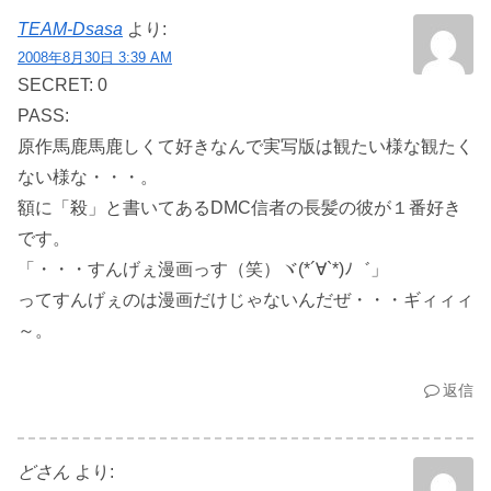
TEAM-Dsasa
より:
2008年8月30日 3:39 AM
SECRET: 0
PASS:
原作馬鹿馬鹿しくて好きなんで実写版は観たい様な観たく
ない様な・・・。
額に「殺」と書いてあるDMC信者の長髪の彼が１番好き
です。
「・・・すんげぇ漫画っす（笑）ヾ(*´∀`*)ﾉ゛」
ってすんげぇのは漫画だけじゃないんだぜ・・・ギィィィ
～。
返信
どさん
より: