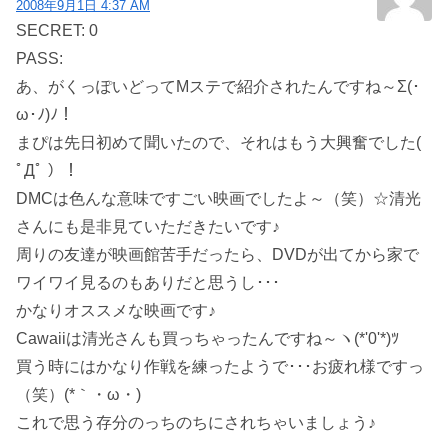
2008年9月1日 4:37 AM
SECRET: 0
PASS:
あ、がくっぽいどってMステで紹介されたんですね～Σ(･
ω･ﾉ)ﾉ！
まぴは先日初めて聞いたので、それはもう大興奮でした(
ﾟДﾟ ）！
DMCは色んな意味ですごい映画でしたよ～（笑）☆清光
さんにも是非見ていただきたいです♪
周りの友達が映画館苦手だったら、DVDが出てから家で
ワイワイ見るのもありだと思うし･･･
かなりオススメな映画です♪
Cawaiiは清光さんも買っちゃったんですね～ヽ(*'0'*)ﾂ
買う時にはかなり作戦を練ったようで･･･お疲れ様ですっ
（笑）(*｀・ω・)ゞ
これで思う存分のっちのちにされちゃいましょう♪