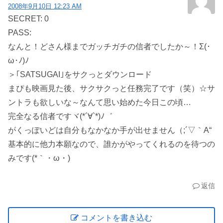
2008年9月10日 12:23 AM
SECRET: 0
PASS:
なんと！どさん様までガッチガチの信者でしたか～！Σ(･
ω･ﾉ)ﾉ
＞｢SATSUGAI｣をサクっとダウンロード
まぴも映画見た後、サクサクっと任務完了です（笑）☆サ
ントラも欲しいな～なんて思い始めた今日この頃…
完全なる信者ですヾ(*´∀`*)ﾉ゛
がくっぽいどは自分もなかなか手が出せません（;´▽｀A“
基本的に他力本願なので、誰かがやってくれるのを待つの
みです(*｀・ω・)ゞ
返信
コメントを書き込む