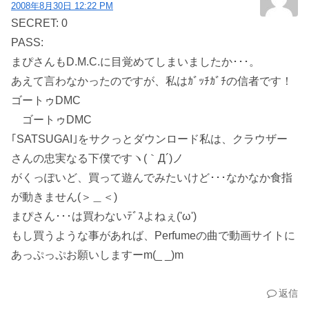
2008年8月30日 12:22 PM
SECRET: 0
PASS:
まぴさんもD.M.C.に目覚めてしまいましたか･･･。
あえて言わなかったのですが、私はｶﾞｯﾁｶﾞﾁの信者です！
ゴートゥDMC
ゴートゥDMC
｢SATSUGAI｣をサクっとダウンロード私は、クラウザー
さんの忠実なる下僕ですヽ(｀Д´)ノ
がくっぽいど、買って遊んでみたいけど･･･なかなか食指
が動きません(＞＿＜)
まぴさん･･･は買わないﾃﾞｽよねぇ('ω')
もし買うような事があれば、Perfumeの曲で動画サイトに
あっぷっぷお願いしますーm(_ _)m
返信