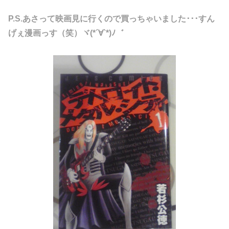
P.S.あさって映画見に行くので買っちゃいました･･･すん
げぇ漫画っす（笑）ヾ(*´∀`*)ﾉ゛