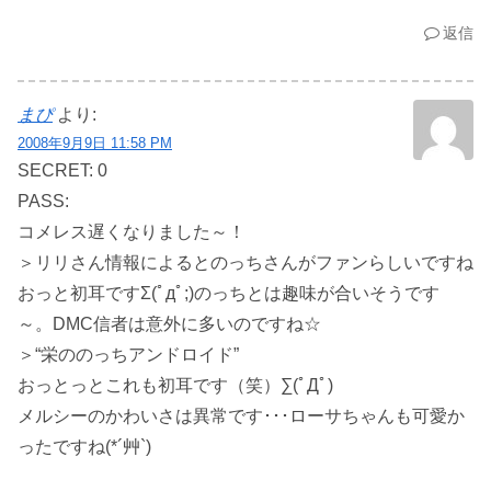
返信
まぴ
より:
2008年9月9日 11:58 PM
SECRET: 0
PASS:
コメレス遅くなりました～！
＞リリさん情報によるとのっちさんがファンらしいですね
おっと初耳ですΣ(ﾟдﾟ;)のっちとは趣味が合いそうです
～。DMC信者は意外に多いのですね☆
＞“栄ののっちアンドロイド”
おっとっとこれも初耳です（笑）∑(ﾟДﾟ)
メルシーのかわいさは異常です･･･ローサちゃんも可愛か
ったですね(*´艸`)