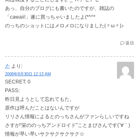
あっ、自分のブログにも書いたのですが、雑誌の
「cawaii!」遂に買っちゃいましたよ(*^^*ゞ
のっちのショットにはメロメロになりました(〃ω〃)♪
返信
た
より:
2008年8月30日 12:13 AM
SECRET: 0
PASS:
昨日見ようとして忘れてもた。
原作は呼んだことはないんですが
リリさん情報によるとのっちさんがファンらしいですね
さすが“栄ののっちアンドロイド”ことまぴさんです(´∀｀)
情報が早い早いサクサクサクサク☆