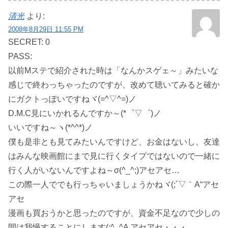
清光
より:
2008年8月29日 11:55 PM
SECRET: 0
PASS:
以前Mステで紹介された時は「なんかスゲェ～」みたいな
感じで終わっちゃったのですが、改めて聴いてみると確か
にガクトっぽいですねヾ(=^▽^=)ノ
D.M.C見にいかれるんですか～(*゜▽゜)ノ
いいですね～ヽ(*^^*)ノ
僕も是非とも見てみたいんですけど、お金はないし、友達
はみんな映画館にまで見に行くタイプではないので一緒に
行く人がいないんですよね～σ(^_^;)アセアセ…
この際一人ででも行っちゃいましょうかねヾ(;´▽｀A“アセ
アセ
漫画も買おうかと思ったのですが、資金不足なので少しの
間は我慢することにします(;^_^A アセアセ・・・