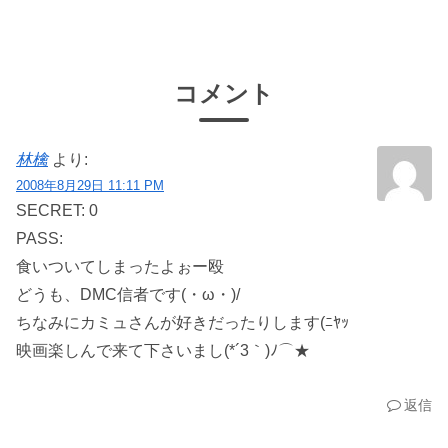
コメント
林檎
より:
2008年8月29日 11:11 PM
SECRET: 0
PASS:
食いついてしまったよぉー殴
どうも、DMC信者です(・ω・)/
ちなみにカミュさんが好きだったりします(ﾆﾔｯ
映画楽しんで来て下さいまし(*´3｀)ﾉ⌒★
返信