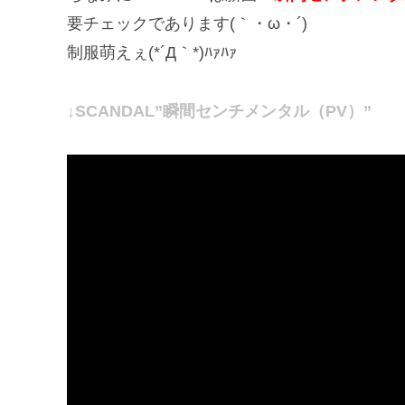
要チェックであります(｀・ω・´)
制服萌えぇ(*´Д｀*)ﾊｧﾊｧ
↓SCANDAL”瞬間センチメンタル（PV）”