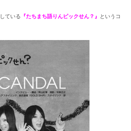
連載している
『たちまち語りんピックせん？』
というコ