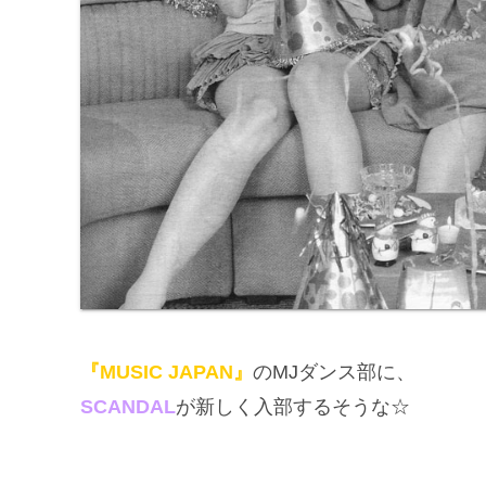
『MUSIC JAPAN』
のMJダンス部に、
SCANDAL
が新しく入部するそうな☆