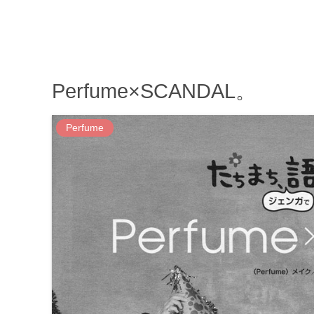
Perfume×SCANDAL。
Perfume