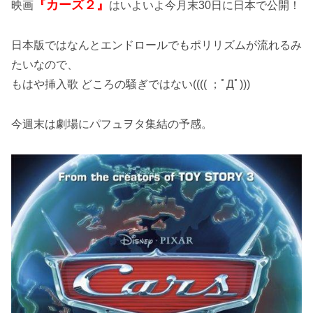
『カーズ２』
映画
はいよいよ今月末30日に日本で公開！
日本版ではなんとエンドロールでもポリリズムが流れるみ
たいなので、
もはや挿入歌 どころの騒ぎではない(((( ；ﾟДﾟ)))
今週末は劇場にパフュヲタ集結の予感。