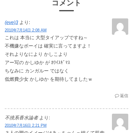
コメント
(eve)3
より:
2010年7月14日 2:08 AM
これは 本当に 大型タイアップですね～
不機嫌なボーイは 確実に言ってますよ！
それよりなにより かしこより
アー写の かしゆか が ｶﾜｲｽｷﾞﾏｽ
ちなみに カンガルー ではなく
低燃費少女 かしゆか を期待してましたｗ
返信
不撓系香水論者
より:
2010年7月16日 2:21 PM
３人の脚のイメージはあ～ちゃん＝細くて筋肉