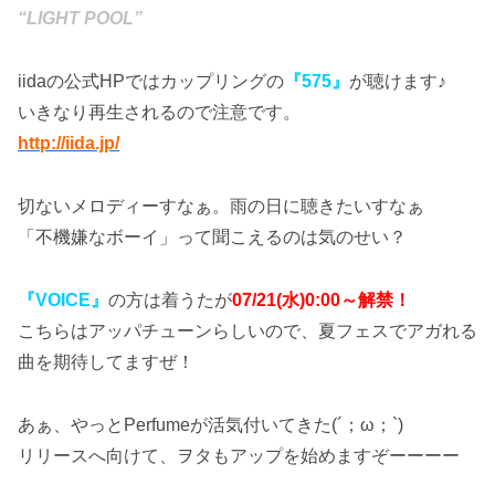
“LIGHT POOL”
iidaの公式HPではカップリングの
『575』
が聴けます♪
いきなり再生されるので注意です。
http://iida.jp/
切ないメロディーすなぁ。雨の日に聴きたいすなぁ
「不機嫌なボーイ」って聞こえるのは気のせい？
『VOICE』
の方は着うたが
07/21(水)0:00～解禁！
こちらはアッパチューンらしいので、夏フェスでアガれる
曲を期待してますぜ！
あぁ、やっとPerfumeが活気付いてきた(´；ω；`)
リリースへ向けて、ヲタもアップを始めますぞーーーー