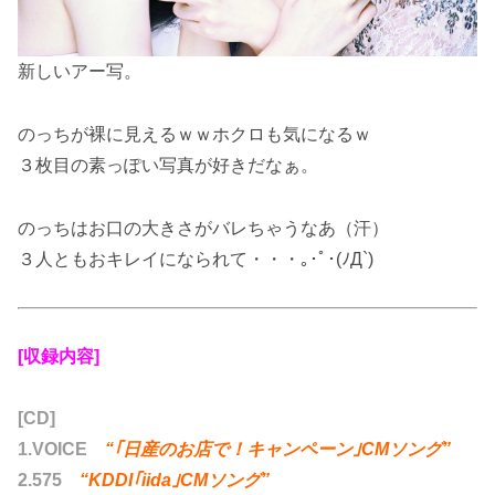
新しいアー写。
のっちが裸に見えるｗｗホクロも気になるｗ
３枚目の素っぽい写真が好きだなぁ。
のっちはお口の大きさがバレちゃうなあ（汗）
３人ともおキレイになられて・・・｡･ﾟ･(ﾉД`)
[収録内容]
[CD]
1.VOICE
“｢日産のお店で！キャンペーン｣CMソング”
2.575
“KDDI｢iida｣CMソング”