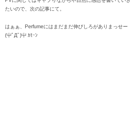
PVに関してはキャプりながら不自然に感想を書いていき
たいので、次の記事にて。
はぁぁ、Perfumeにはまだまだ伸びしろがありまっせー
(屮ﾟДﾟ)屮 ｶﾓｰﾝ