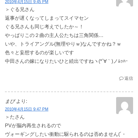
2010年4月15日 9:45 PM
＞ぐる兄さん
返事が遅くなってしまってスイマセン
ぐる兄さんも同じ考えでしたか～！
やっぱりこの２曲の主人公たちは三角関係…
いや、トライアングル(無理やりｗ)なんですかね？ｗ
色々と妄想するのが楽しいです
中田さんの嫁になりたいひと続出ですねヽ(*´∀｀)ノﾑｯﾊｰ
返信
まぴ
より:
2010年4月15日 9:47 PM
＞たさん
PVが脳内再生されるので
ヴォーギングしたい衝動に駆られるのは否めません(´・