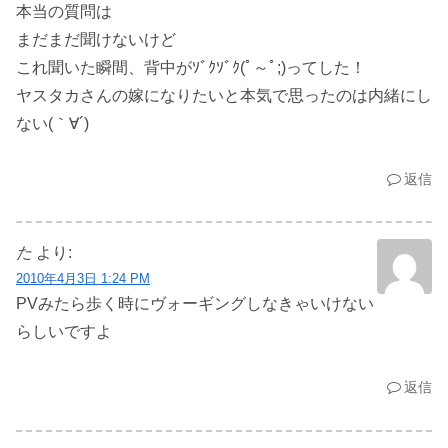
本当の質問は
まだまだ聞けないけど
これ聞いた瞬間、背中がｿﾞｸｿﾞｸ(ﾟ～ﾟ;)ってした！
ヤスタカさんの嫁になりたいと本気で思ったのは内緒にし
ない(｀∀´)
返信
た
より:
2010年4月3日 1:24 PM
PVみたら歩く時にヴォーギングしなきゃいけない
らしいですよ
返信