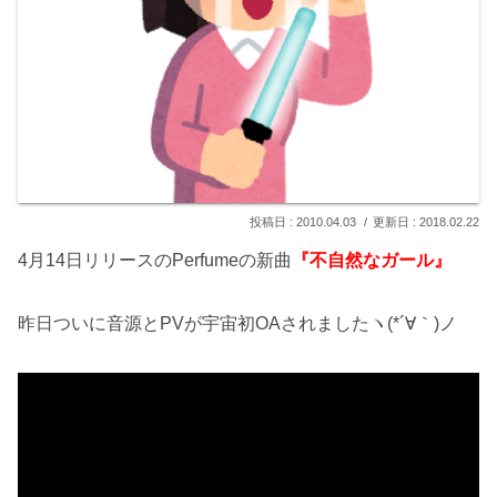
2010.04.03
2018.02.22
4月14日リリースのPerfumeの新曲
『不自然なガール』
昨日ついに音源とPVが宇宙初OAされましたヽ(*´∀｀)ノ