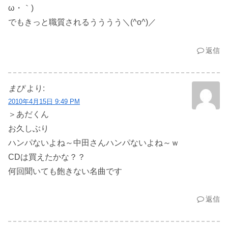
ω・｀)
でもきっと職質されるうううう＼(^o^)／
返信
まぴ
より:
2010年4月15日 9:49 PM
＞あだくん
お久しぶり
ハンパないよね～中田さんハンパないよね～ｗ
CDは買えたかな？？
何回聞いても飽きない名曲です
返信