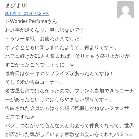
まぴ
より:
2010年4月21日 9:12 PM
＞Wonder Perfumeさん
お返事が遅くなり、申し訳ないです
トゥワー参戦、お疲れさまでした！
オフ会とともに楽しまれたようで、何よりです～。
パフュ好きが21人も集まれば、そりゃもう盛り上がりが
すごかったことでしょうに…ｗ
最終日はケーキのサプライズがあったんですね！
そして愛の告白コーナー。
名古屋公演ではなかったので、ファンも参加できるコーナ
ーがあったというのはうらやましい限りです～。
告白された会員の方はその場で殉職しかねないファンサー
ビスですねｗ
パフュつながりで色んな人と出会って仲良くなって、世界
が広がった気がしています
素敵な出会いをくれたパフュに