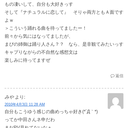
もの凄いして、自分も大好きっす
そして『ナチュラルに恋して』 そりゃ両方ともＡ面です
よｗ
＞こういう踊れる曲を待ってましたー！
前々から気にはなってましたが、
まぴの姉御は踊り人さん？？ なら、是非観てみたいっす
キャプりながらの不自然な感想文は
楽しみに待ってますぜ
返信
みや
より:
2010年4月3日 11:28 AM
自分もこうゆう感じの曲めっちゃ好き(*´Д｀*)
ってか中田さんネ申だわ
まだPV見れてないなぁ