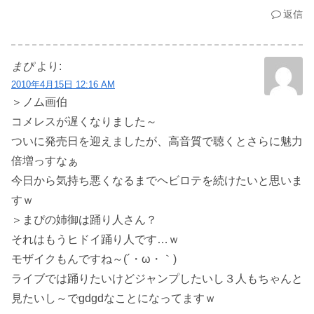
返信
まぴ
より:
2010年4月15日 12:16 AM
＞ノム画伯
コメレスが遅くなりました～
ついに発売日を迎えましたが、高音質で聴くとさらに魅力
倍増っすなぁ
今日から気持ち悪くなるまでヘビロテを続けたいと思いま
すｗ
＞まぴの姉御は踊り人さん？
それはもうヒドイ踊り人です…ｗ
モザイクもんですね～(´・ω・｀)
ライブでは踊りたいけどジャンプしたいし３人もちゃんと
見たいし～でgdgdなことになってますｗ