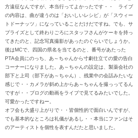
方遠征なんですが、本当行ってよかったです・・ ライブ
の内容は、曲が違うのは「おいしいレシピ」が「スウィー
トドーナッツ」になっていることだけだですね。でも、サ
プライズとして終わりごろにスタッフさんがケーキを持っ
てきたのと、記念写真撮影があったのぐらいでしょうか。
後はMCで、四国の県名を当てるのと、番号があたった
PTA会員にのっち、あ～ちゃんから寸劇仕立ての愛の告白
コーナーになりました。あ～ちゃんの設定は、製薬会社の
部下と上司（部下があ～ちゃん）、残業中の会話みたいな
感じで・・カメラが斜め上からあ～ちゃんを撮っってるん
ですが・・ブログの動画をライブで見てるみたいでした。
可愛かったですねー。
オフ会も大盛り上がりで・・皆個性的で面白いんですが、
でも基本的なところは礼儀があるし・・本当にファンはそ
のアーティストを個性を表すんだたと思いました。