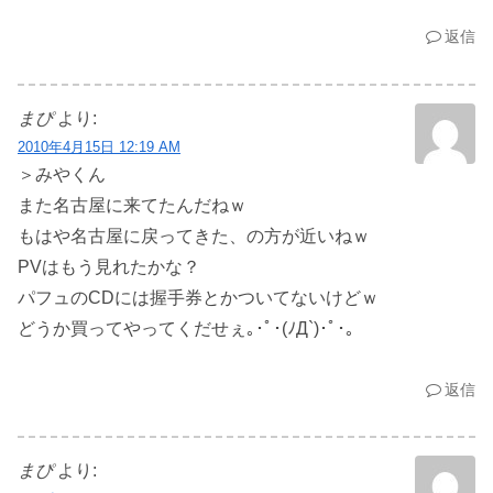
返信
まぴ
より:
2010年4月15日 12:19 AM
＞みやくん
また名古屋に来てたんだねｗ
もはや名古屋に戻ってきた、の方が近いねｗ
PVはもう見れたかな？
パフュのCDには握手券とかついてないけどｗ
どうか買ってやってくだせぇ｡･ﾟ･(ﾉД`)･ﾟ･｡
返信
まぴ
より: