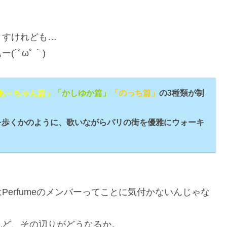
ますけれども…
(´ﾟωﾟ｀)
あ～ちゃん篇」
「かしゆか篇」
「のっち篇」
の3種類が制
を歩くかのように、歌いながらパリの街を優雅にウォーキ
erfumeのメンバーってことに気付かないんじゃな
れど、その辺りがどうなるか。