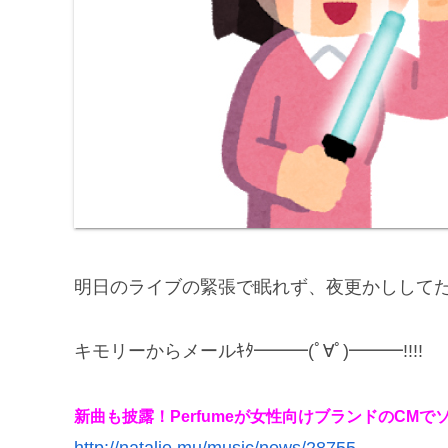
明日のライブの緊張で眠れず、夜更かしして
キモリーからメールｷﾀ━━━(ﾟ∀ﾟ)━━━!!!!
新曲も披露！Perfumeが女性向けブランドのCMで
http://natalie.mu/music/news/28755