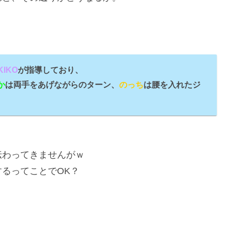
KIKO
が指導しており、
か
は両手をあげながらのターン、
のっち
は腰を入れたジ
伝わってきませんがｗ
るってことでOK？