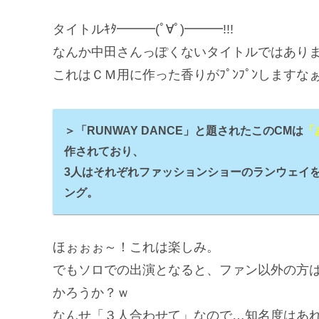
タイトルｷﾀ━━━(ﾟ∀ﾟ)━━━!!!
なんか中田さんっぽくないタイトルではあり
これはＣＭ用に作った香りがﾌﾟﾝﾌﾟﾝしますなぁー
＞「RUNWAY DANCE」と題されたこのCMは
「
作されており、
3人はそれぞれファッションショーのランウェイ
ング。
ほぉぉぉ～！これは楽しみ。
でもソロでの出演となると、ファン以外の方はP
かろうか？ｗ
なんせ「３人合わせて」なので…知名度はあ