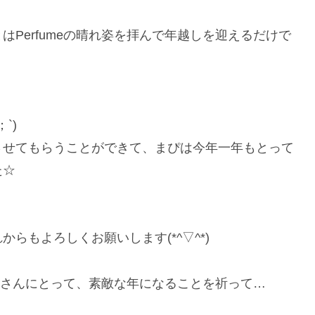
Perfumeの晴れ姿を拝んで年越しを迎えるだけで
`)
させてもらうことができて、まぴは今年一年もとって
た☆
らもよろしくお願いします(*^▽^*)
好きなみなさんにとって、素敵な年になることを祈って…