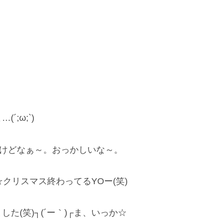
;ω;`)
たんだけどなぁ～。おっかしいな～。
クリスマス終わってるYOー(笑)
(笑)┐(´ー｀)┌ま、いっか☆