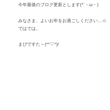
今年最後のブログ更新とします(*`・ω・)ゞ
みなさま、よいお年をお過ごしください…☆
ではでは。
まぴですた～(*^▽^)/