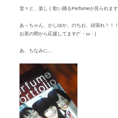
堂々と、楽しく歌い踊るPerfumeが見られま
あ～ちゃん、かしゆか、のちお、頑張れ！！
お茶の間から応援してます(*`・ω・)ゞ
あ、ちなみに…