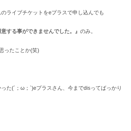
のライブチケットをeプラスで申し込んでも
用意する事ができませんでした。』
のみ。
思ったことか(笑)
(´；ω；`)eプラスさん、今までdisってばっかり