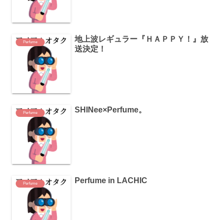
地上波レギュラー『ＨＡＰＰＹ！』放
Perfume
送決定！
SHINee×Perfume。
Perfume
Perfume in LACHIC
Perfume