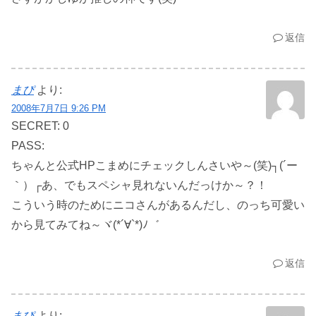
返信
まぴ
より:
2008年7月7日 9:26 PM
SECRET: 0
PASS:
ちゃんと公式HPこまめにチェックしんさいや～(笑)┐(´ー
｀）┌あ、でもスペシャ見れないんだっけか～？！
こういう時のためにニコさんがあるんだし、のっち可愛い
から見てみてね～ヾ(*´∀`*)ﾉ゛
返信
まぴ
より: