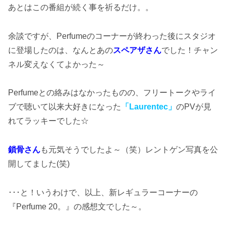
あとはこの番組が続く事を祈るだけ。。
余談ですが、Perfumeのコーナーが終わった後にスタジオ
に登場したのは、なんとあの
スペアザさん
でした！チャン
ネル変えなくてよかった～
Perfumeとの絡みはなかったものの、フリートークやライ
ブで聴いて以来大好きになった
「Laurentec」
のPVが見
れてラッキーでした☆
鎖骨さん
も元気そうでしたよ～（笑）レントゲン写真を公
開してました(笑)
･･･と！いうわけで、以上、新レギュラーコーナーの
『Perfume 20。』の感想文でした～。