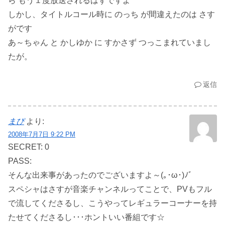
ら もう１度放送されるはずですよ
しかし、タイトルコール時に のっち が間違えたのは さす
がです
あ～ちゃん と かしゆか に すかさず つっこまれていまし
たが。
返信
まぴ
より:
2008年7月7日 9:22 PM
SECRET: 0
PASS:
そんな出来事があったのでございますよ～(｡･ω･)ﾉﾞ
スペシャはさすが音楽チャンネルってことで、PVもフル
で流してくださるし、こうやってレギュラーコーナーを持
たせてくださるし･･･ホントいい番組です☆