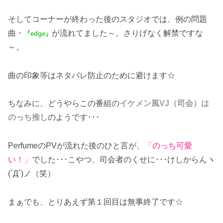
そしてコーナーが終わった後のスタジオでは、例の問題
曲・
が流れてました～。さりげなく解禁ですな
『edge』
～。
曲の印象等はネタバレ防止のために避けます☆
ちなみに、どうやらこの番組の
イケメン風VJ（司会）は
のっち推し
のようです･･･
PerfumeのPVが流れた後のひと言が、
「のっち可愛
い！」
でした･･･こやつ、司会者のくせに･･･けしからんヽ
(`Д´)ノ（笑）
まぁでも、とりあえず第１回目は無事終了です☆