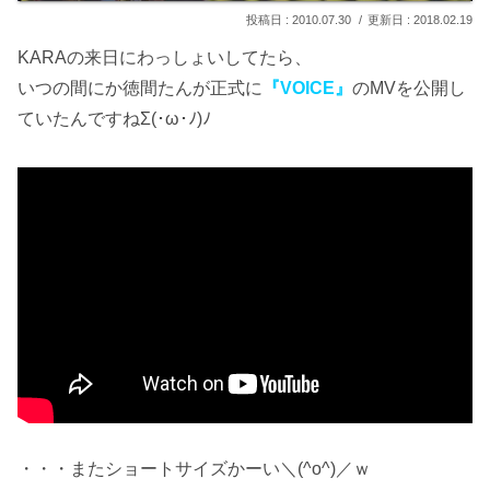
2010.07.30
2018.02.19
KARAの来日にわっしょいしてたら、
いつの間にか徳間たんが正式に
『VOICE』
のMVを公開し
ていたんですねΣ(･ω･ﾉ)ﾉ
・・・またショートサイズかーい＼(^o^)／ｗ