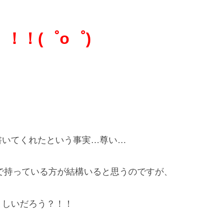
！！(゜o゜)
書いてくれたという事実…尊い…
で持っている方が結構いると思うのですが、
ましいだろう？！！