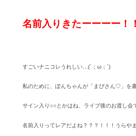
名前入りきたーーーー！！
すごいナニコレうれしい…(´；ω；`)
私のために、ぽんちゃんが「まぴさん♡」を
サイン入り○○とかはね、ライブ後のお渡し会
名前入りってレアだよね？？？！！！うらや