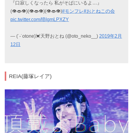
『口寂しくなったら 私がそばにいるよ…』
(👁👄👁)(👁👄👁)(👁👄👁)
#モンフレ
#おとねこの会
pic.twitter.com/lBlgmLPXZY
— (˙-˙otone)💓天野おとね (@oto_neko__)
2019年2月
12日
REIA(藤塚レイア)