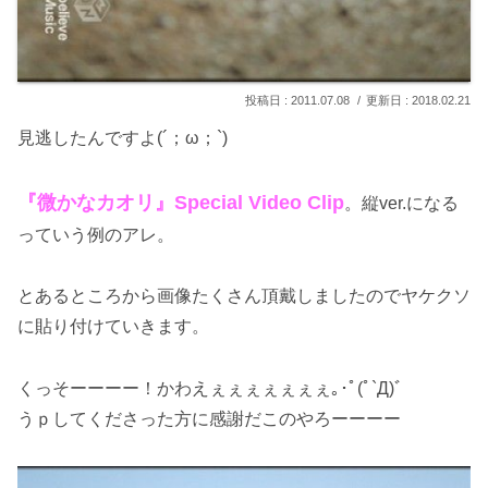
2011.07.08
2018.02.21
見逃したんですよ(´；ω；`)
『微かなカオリ』Special Video Clip
。縦ver.になる
っていう例のアレ。
とあるところから画像たくさん頂戴しましたのでヤケクソ
に貼り付けていきます。
くっそーーーー！かわえぇぇぇぇぇぇぇ｡･ﾟ(ﾟ`Д)ﾞ
うｐしてくださった方に感謝だこのやろーーーー